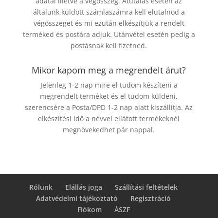
adatai illetve a végösszeg. Átutalás esetén az
általunk küldött számlaszámra kell elutalnod a
végösszeget és mi ezután elkészítjük a rendelt
terméked és postára adjuk. Utánvétel esetén pedig a
postásnak kell fizetned.
Mikor kapom meg a megrendelt árut?
Jelenleg 1-2 nap mire el tudom készíteni a
megrendelt terméket és el tudom küldeni,
szerencsére a Posta/DPD 1-2 nap alatt kiszállítja. Az
elkészítési idő a névvel ellátott termékeknél
megnövekedhet pár nappal.
Rólunk
Elállás joga
Szállítási feltételek
Adatvédelmi tájékoztató
Regisztráció
Fiókom
ÁSZF