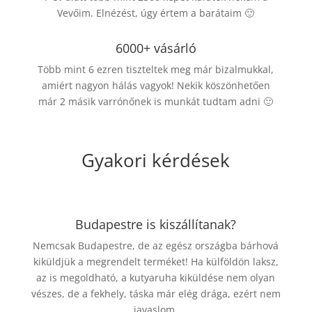
Vevőim. Elnézést, úgy értem a barátaim 🙂
6000+ vásárló
Több mint 6 ezren tiszteltek meg már bizalmukkal,
amiért nagyon hálás vagyok! Nekik köszönhetően
már 2 másik varrónőnek is munkát tudtam adni 🙂
Gyakori kérdések
Budapestre is kiszállítanak?
Nemcsak Budapestre, de az egész országba bárhová
kiküldjük a megrendelt terméket! Ha külföldön laksz,
az is megoldható, a kutyaruha kiküldése nem olyan
vészes, de a fekhely, táska már elég drága, ezért nem
javaslom.