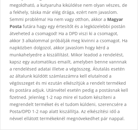
megoldható, a kutyaruha kiküldése nem olyan vészes, de
a fekhely, táska már elég drága, ezért nem javaslom.
Semmi probléma! Ha nem vagy otthon, akkor a
Magyar
Posta
futára hagy egy értesítőt és a legközelebbi postán
átveheted a csomagod! Ha a DPD viszi ki a csomagot,
akkor 3 alkalommal próbálják meg kivinni a csomagot. Ha
napközben dolgozol, akkor javaslom hogy kérd a
munkahelyedre a kiszállítást. Mikor leadod a rendelést,
kapsz egy automatikus emailt, amelyben benne vannnak
a rendelésed adatai illetve a végösszeg. Átutalás esetén
az általunk küldött számlaszámra kell elutalnod a
végösszeget és mi ezután elkészítjük a rendelt terméked
és postára adjuk. Utánvétel esetén pedig a postásnak kell
fizetned. Jelenleg 1-2 nap mire el tudom készíteni a
megrendelt terméket és el tudom küldeni, szerencsére a
Posta/DPD 1-2 nap alatt kiszállítja. Az elkészítési idő a
névvel ellátott termékeknél megnövekedhet pár nappal.