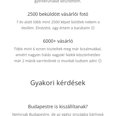
gyerekruhákat készítettem.
2500 beküldött vásárlói fotó
7 év alatt több mint 2500 képet küldtek nekem a
Vevőim. Elnézést, úgy értem a barátaim 🙂
6000+ vásárló
Több mint 6 ezren tiszteltek meg már bizalmukkal,
amiért nagyon hálás vagyok! Nekik köszönhetően
már 2 másik varrónőnek is munkát tudtam adni 🙂
Gyakori kérdések
Budapestre is kiszállítanak?
Nemcsak Budapestre, de az egész országba bárhová