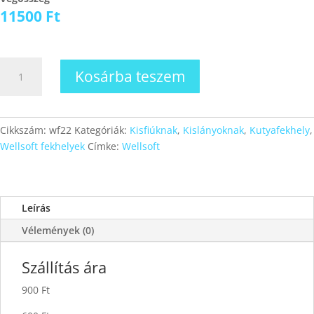
11500
Ft
Wellsoft
Kosárba teszem
fekhely
22
mennyiség
Cikkszám:
wf22
Kategóriák:
Kisfiúknak
,
Kislányoknak
,
Kutyafekhely
,
Wellsoft fekhelyek
Címke:
Wellsoft
Leírás
Vélemények (0)
Szállítás ára
900 Ft