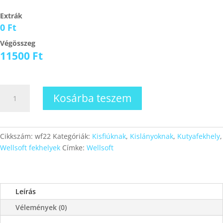
Extrák
0 Ft
Végösszeg
11500
Ft
Wellsoft
Kosárba teszem
fekhely
22
mennyiség
Cikkszám:
wf22
Kategóriák:
Kisfiúknak
,
Kislányoknak
,
Kutyafekhely
,
Wellsoft fekhelyek
Címke:
Wellsoft
Leírás
Vélemények (0)