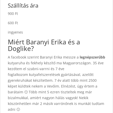
Szállítás ára
900 Ft
600 Ft
ingyenes
Miért Baranyi Erika és a
Doglike?
A facebook szerint Baranyi Erika messze a
legnépszerűbb
kutyaruha és fekhely készítő ma Magyarországon. 35 éve
kezdtem el szabni-varrni és 7 éve
foglalkozom kutyafelszerelések gyártásával, azelőtt
gyerekruhákat készítettem. 7 év alatt több mint 2500
képet küldtek nekem a Vevőim. Elnézést, úgy értem a
barátaim 🙂 Több mint 5 ezren tiszteltek meg már
bizalmukkal, amiért nagyon hálás vagyok! Nekik
köszönhetően már 2 másik varrónőnek is munkát tudtam
adni 🙂