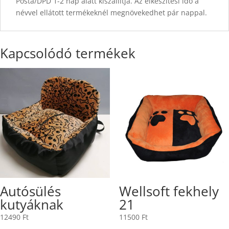
Posta/DPD 1-2 nap alatt kiszállítja. Az elkészítési idő a
névvel ellátott termékeknél megnövekedhet pár nappal.
Kapcsolódó termékek
Autósülés
Wellsoft fekhely
kutyáknak
21
12490
Ft
11500
Ft