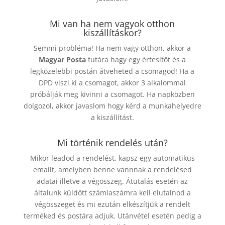
Mi van ha nem vagyok otthon
kiszállításkor?
Semmi probléma! Ha nem vagy otthon, akkor a
Magyar Posta
futára hagy egy értesítőt és a
legközelebbi postán átveheted a csomagod! Ha a
DPD viszi ki a csomagot, akkor 3 alkalommal
próbálják meg kivinni a csomagot. Ha napközben
dolgozol, akkor javaslom hogy kérd a munkahelyedre
a kiszállítást.
Mi történik rendelés után?
Mikor leadod a rendelést, kapsz egy automatikus
emailt, amelyben benne vannnak a rendelésed
adatai illetve a végösszeg. Átutalás esetén az
általunk küldött számlaszámra kell elutalnod a
végösszeget és mi ezután elkészítjük a rendelt
terméked és postára adjuk. Utánvétel esetén pedig a