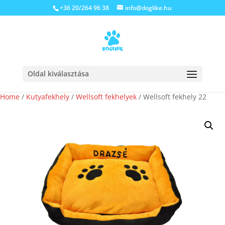
+36 20/264 96 38
info@doglike.hu
Oldal kiválasztása
Home
/
Kutyafekhely
/
Wellsoft fekhelyek
/ Wellsoft fekhely 22