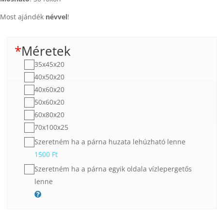
Most ajándék
névvel
!
*
Méretek
35x45x20
40x50x20
40x60x20
50x60x20
60x80x20
70x100x25
Szeretném ha a párna huzata lehúzható lenne
1500
Ft
Szeretném ha a párna egyik oldala vízlepergetős
lenne