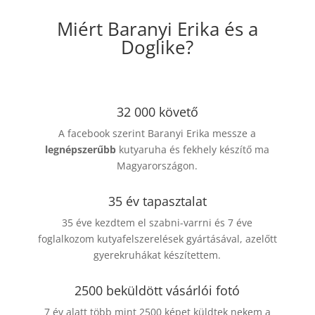
Miért Baranyi Erika és a
Doglike?
32 000 követő
A facebook szerint Baranyi Erika messze a
legnépszerűbb
kutyaruha és fekhely készítő ma
Magyarországon.
35 év tapasztalat
35 éve kezdtem el szabni-varrni és 7 éve
foglalkozom kutyafelszerelések gyártásával, azelőtt
gyerekruhákat készítettem.
2500 beküldött vásárlói fotó
7 év alatt több mint 2500 képet küldtek nekem a