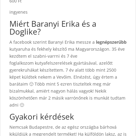
600 Ft
ingyenes
Miért Baranyi Erika és a
Doglike?
A facebook szerint Baranyi Erika messze a
legnépszerűbb
kutyaruha és fekhely készítő ma Magyarországon. 35 éve
kezdtem el szabni-varrni és 7 éve
foglalkozom kutyafelszerelések gyártásával, azelőtt
gyerekruhákat készítettem. 7 év alatt több mint 2500
képet küldtek nekem a Vevőim. Elnézést, úgy értem a
barátaim 🙂 Több mint 5 ezren tiszteltek meg már
bizalmukkal, amiért nagyon hálás vagyok! Nekik
köszönhetően már 2 másik varrónőnek is munkát tudtam
adni 🙂
Gyakori kérdések
Nemcsak Budapestre, de az egész országba bárhová
kiküldjük a megrendelt terméket! Ha külföldön laksz, az is