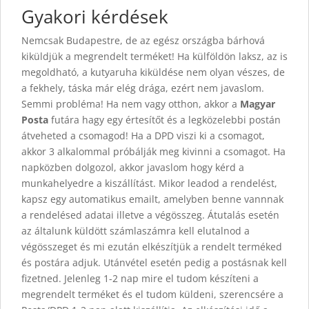
Gyakori kérdések
Nemcsak Budapestre, de az egész országba bárhová
kiküldjük a megrendelt terméket! Ha külföldön laksz, az is
megoldható, a kutyaruha kiküldése nem olyan vészes, de
a fekhely, táska már elég drága, ezért nem javaslom.
Semmi probléma! Ha nem vagy otthon, akkor a
Magyar
Posta
futára hagy egy értesítőt és a legközelebbi postán
átveheted a csomagod! Ha a DPD viszi ki a csomagot,
akkor 3 alkalommal próbálják meg kivinni a csomagot. Ha
napközben dolgozol, akkor javaslom hogy kérd a
munkahelyedre a kiszállítást. Mikor leadod a rendelést,
kapsz egy automatikus emailt, amelyben benne vannnak
a rendelésed adatai illetve a végösszeg. Átutalás esetén
az általunk küldött számlaszámra kell elutalnod a
végösszeget és mi ezután elkészítjük a rendelt terméked
és postára adjuk. Utánvétel esetén pedig a postásnak kell
fizetned. Jelenleg 1-2 nap mire el tudom készíteni a
megrendelt terméket és el tudom küldeni, szerencsére a