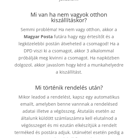
Mi van ha nem vagyok otthon
kiszállításkor?
Semmi probléma! Ha nem vagy otthon, akkor a
Magyar Posta
futára hagy egy értesítőt és a
legközelebbi postán átveheted a csomagod! Ha a
DPD viszi ki a csomagot, akkor 3 alkalommal
próbálják meg kivinni a csomagot. Ha napközben
dolgozol, akkor javaslom hogy kérd a munkahelyedre
a kiszállítást.
Mi történik rendelés után?
Mikor leadod a rendelést, kapsz egy automatikus
emailt, amelyben benne vannnak a rendelésed
adatai illetve a végösszeg. Átutalás esetén az
általunk küldött számlaszámra kell elutalnod a
végösszeget és mi ezután elkészítjük a rendelt
terméked és postára adjuk. Utánvétel esetén pedig a