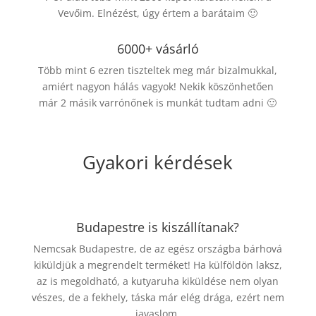
Vevőim. Elnézést, úgy értem a barátaim 🙂
6000+ vásárló
Több mint 6 ezren tiszteltek meg már bizalmukkal,
amiért nagyon hálás vagyok! Nekik köszönhetően
már 2 másik varrónőnek is munkát tudtam adni 🙂
Gyakori kérdések
Budapestre is kiszállítanak?
Nemcsak Budapestre, de az egész országba bárhová
kiküldjük a megrendelt terméket! Ha külföldön laksz,
az is megoldható, a kutyaruha kiküldése nem olyan
vészes, de a fekhely, táska már elég drága, ezért nem
javaslom.