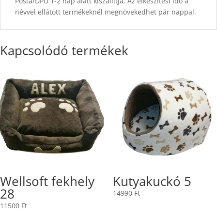
Posta/DPD 1-2 nap alatt kiszállítja. Az elkészítési idő a
névvel ellátott termékeknél megnövekedhet pár nappal.
Kapcsolódó termékek
Wellsoft fekhely
Kutyakuckó 5
28
14990
Ft
11500
Ft