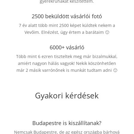
gyerekruhákat készítettem.
2500 beküldött vásárlói fotó
7 év alatt több mint 2500 képet küldtek nekem a
Vevőim. Elnézést, úgy értem a barátaim 🙂
6000+ vásárló
Több mint 6 ezren tiszteltek meg már bizalmukkal,
amiért nagyon hálás vagyok! Nekik köszönhetően
már 2 másik varrónőnek is munkát tudtam adni 🙂
Gyakori kérdések
Budapestre is kiszállítanak?
Nemcsak Budapestre, de az egész országba bárhová