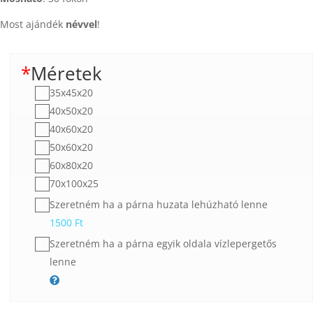
Most ajándék
névvel
!
*
Méretek
35x45x20
40x50x20
40x60x20
50x60x20
60x80x20
70x100x25
Szeretném ha a párna huzata lehúzható lenne
1500
Ft
Szeretném ha a párna egyik oldala vízlepergetős
lenne