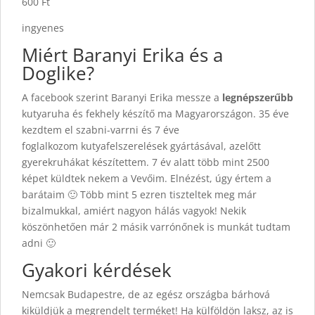
600 Ft
ingyenes
Miért Baranyi Erika és a
Doglike?
A facebook szerint Baranyi Erika messze a
legnépszerűbb
kutyaruha és fekhely készítő ma Magyarországon. 35 éve
kezdtem el szabni-varrni és 7 éve
foglalkozom kutyafelszerelések gyártásával, azelőtt
gyerekruhákat készítettem. 7 év alatt több mint 2500
képet küldtek nekem a Vevőim. Elnézést, úgy értem a
barátaim 🙂 Több mint 5 ezren tiszteltek meg már
bizalmukkal, amiért nagyon hálás vagyok! Nekik
köszönhetően már 2 másik varrónőnek is munkát tudtam
adni 🙂
Gyakori kérdések
Nemcsak Budapestre, de az egész országba bárhová
kiküldjük a megrendelt terméket! Ha külföldön laksz, az is