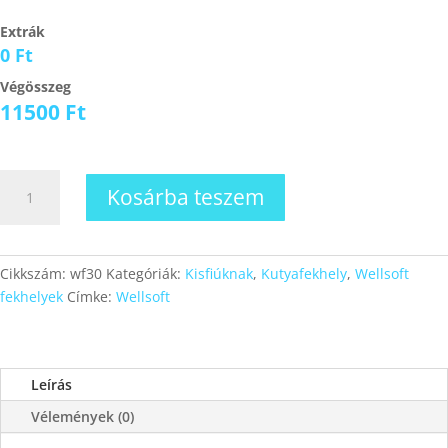
Extrák
0 Ft
Végösszeg
11500
Ft
Wellsoft
Kosárba teszem
fekhely
30
mennyiség
Cikkszám:
wf30
Kategóriák:
Kisfiúknak
,
Kutyafekhely
,
Wellsoft
fekhelyek
Címke:
Wellsoft
Leírás
Vélemények (0)