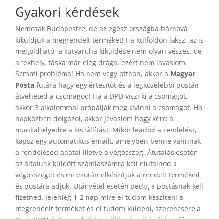
Gyakori kérdések
Nemcsak Budapestre, de az egész országba bárhová
kiküldjük a megrendelt terméket! Ha külföldön laksz, az is
megoldható, a kutyaruha kiküldése nem olyan vészes, de
a fekhely, táska már elég drága, ezért nem javaslom.
Semmi probléma! Ha nem vagy otthon, akkor a
Magyar
Posta
futára hagy egy értesítőt és a legközelebbi postán
átveheted a csomagod! Ha a DPD viszi ki a csomagot,
akkor 3 alkalommal próbálják meg kivinni a csomagot. Ha
napközben dolgozol, akkor javaslom hogy kérd a
munkahelyedre a kiszállítást. Mikor leadod a rendelést,
kapsz egy automatikus emailt, amelyben benne vannnak
a rendelésed adatai illetve a végösszeg. Átutalás esetén
az általunk küldött számlaszámra kell elutalnod a
végösszeget és mi ezután elkészítjük a rendelt terméked
és postára adjuk. Utánvétel esetén pedig a postásnak kell
fizetned. Jelenleg 1-2 nap mire el tudom készíteni a
megrendelt terméket és el tudom küldeni, szerencsére a