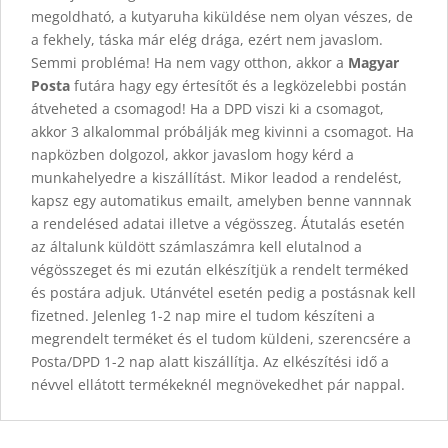
megoldható, a kutyaruha kiküldése nem olyan vészes, de
a fekhely, táska már elég drága, ezért nem javaslom.
Semmi probléma! Ha nem vagy otthon, akkor a
Magyar
Posta
futára hagy egy értesítőt és a legközelebbi postán
átveheted a csomagod! Ha a DPD viszi ki a csomagot,
akkor 3 alkalommal próbálják meg kivinni a csomagot. Ha
napközben dolgozol, akkor javaslom hogy kérd a
munkahelyedre a kiszállítást. Mikor leadod a rendelést,
kapsz egy automatikus emailt, amelyben benne vannnak
a rendelésed adatai illetve a végösszeg. Átutalás esetén
az általunk küldött számlaszámra kell elutalnod a
végösszeget és mi ezután elkészítjük a rendelt terméked
és postára adjuk. Utánvétel esetén pedig a postásnak kell
fizetned. Jelenleg 1-2 nap mire el tudom készíteni a
megrendelt terméket és el tudom küldeni, szerencsére a
Posta/DPD 1-2 nap alatt kiszállítja. Az elkészítési idő a
névvel ellátott termékeknél megnövekedhet pár nappal.