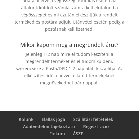
adatai illetve a végösszeg. Átutalás esetén az
általunk küldött számlaszámra kell elutalnod a
végösszeget és mi ezután elkészítjük a rendelt
terméked és postára adjuk. Utánvétel esetén pedig a
postásnak kell fizetned.
Mikor kapom meg a megrendelt árut?
Jelenleg 1-2 nap mire el tudom készíteni a
megrendelt terméket és el tudom küldeni,
szerencsére a Posta/DPD 1-2 nap alatt kiszállítja. Az
elkészítési idő a névvel ellátott termékeknél
megnövekedhet pár nappal.
Rólunk
Elállás joga
Szállítási feltételek
Adatvédelmi tájékoztató
Regisztráció
Fiókom
ÁSZF