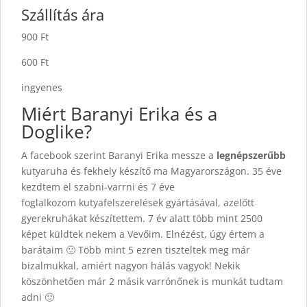
Szállítás ára
900 Ft
600 Ft
ingyenes
Miért Baranyi Erika és a
Doglike?
A facebook szerint Baranyi Erika messze a
legnépszerűbb
kutyaruha és fekhely készítő ma Magyarországon. 35 éve
kezdtem el szabni-varrni és 7 éve
foglalkozom kutyafelszerelések gyártásával, azelőtt
gyerekruhákat készítettem. 7 év alatt több mint 2500
képet küldtek nekem a Vevőim. Elnézést, úgy értem a
barátaim 🙂 Több mint 5 ezren tiszteltek meg már
bizalmukkal, amiért nagyon hálás vagyok! Nekik
köszönhetően már 2 másik varrónőnek is munkát tudtam
adni 🙂