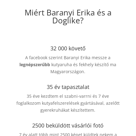
Miért Baranyi Erika és a
Doglike?
32 000 követő
A facebook szerint Baranyi Erika messze a
legnépszerűbb
kutyaruha és fekhely készítő ma
Magyarországon.
35 év tapasztalat
35 éve kezdtem el szabni-varrni és 7 éve
foglalkozom kutyafelszerelések gyártásával, azelőtt
gyerekruhákat készítettem.
2500 beküldött vásárlói fotó
7 év alatt több mint 2500 képet küldtek nekem a