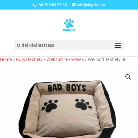
+36 20/264 96 38
info@doglike.hu
Oldal kiválasztása
Home
/
Kutyafekhely
/
Wellsoft fekhelyek
/ Wellsoft fekhely 30