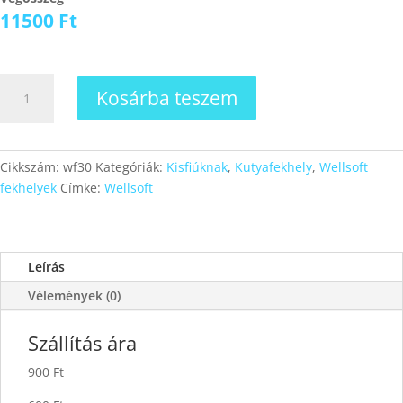
11500
Ft
Wellsoft
Kosárba teszem
fekhely
30
mennyiség
Cikkszám:
wf30
Kategóriák:
Kisfiúknak
,
Kutyafekhely
,
Wellsoft
fekhelyek
Címke:
Wellsoft
Leírás
Vélemények (0)
Szállítás ára
900 Ft