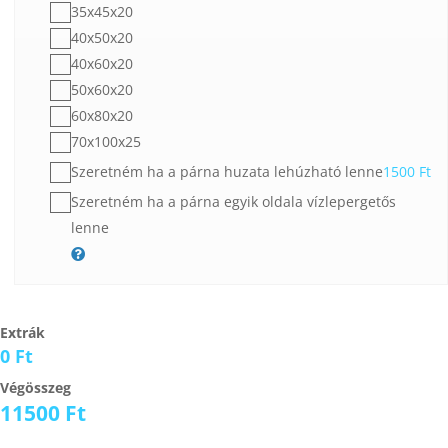
35x45x20
40x50x20
40x60x20
50x60x20
60x80x20
70x100x25
Szeretném ha a párna huzata lehúzható lenne
1500
Ft
Szeretném ha a párna egyik oldala vízlepergetős
lenne
Extrák
0 Ft
Végösszeg
11500
Ft