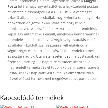
Semmi probléma! Ha nem vagy otthon, akkor a
Magyar
Posta
futára hagy egy értesítőt és a legközelebbi postán
átveheted a csomagod! Ha a DPD viszi ki a csomagot,
akkor 3 alkalommal próbálják meg kivinni a csomagot. Ha
napközben dolgozol, akkor javaslom hogy kérd a
munkahelyedre a kiszállítást. Mikor leadod a rendelést,
kapsz egy automatikus emailt, amelyben benne vannnak
a rendelésed adatai illetve a végösszeg. Átutalás esetén
az általunk küldött számlaszámra kell elutalnod a
végösszeget és mi ezután elkészítjük a rendelt terméked
és postára adjuk. Utánvétel esetén pedig a postásnak kell
fizetned. Jelenleg 1-2 nap mire el tudom készíteni a
megrendelt terméket és el tudom küldeni, szerencsére a
Posta/DPD 1-2 nap alatt kiszállítja. Az elkészítési idő a
névvel ellátott termékeknél megnövekedhet pár nappal.
Kapcsolódó termékek