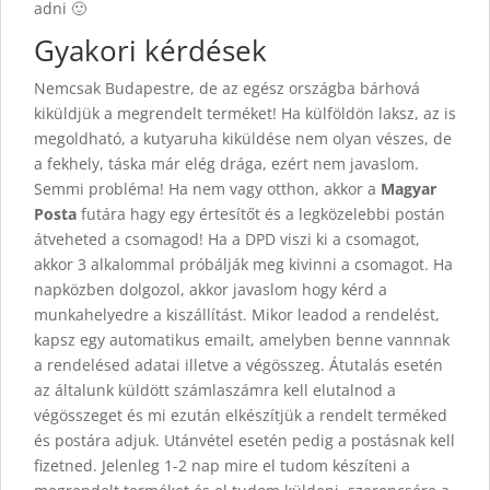
adni 🙂
Gyakori kérdések
Nemcsak Budapestre, de az egész országba bárhová
kiküldjük a megrendelt terméket! Ha külföldön laksz, az is
megoldható, a kutyaruha kiküldése nem olyan vészes, de
a fekhely, táska már elég drága, ezért nem javaslom.
Semmi probléma! Ha nem vagy otthon, akkor a
Magyar
Posta
futára hagy egy értesítőt és a legközelebbi postán
átveheted a csomagod! Ha a DPD viszi ki a csomagot,
akkor 3 alkalommal próbálják meg kivinni a csomagot. Ha
napközben dolgozol, akkor javaslom hogy kérd a
munkahelyedre a kiszállítást. Mikor leadod a rendelést,
kapsz egy automatikus emailt, amelyben benne vannnak
a rendelésed adatai illetve a végösszeg. Átutalás esetén
az általunk küldött számlaszámra kell elutalnod a
végösszeget és mi ezután elkészítjük a rendelt terméked
és postára adjuk. Utánvétel esetén pedig a postásnak kell
fizetned. Jelenleg 1-2 nap mire el tudom készíteni a