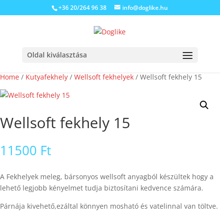
+36 20/264 96 38
info@doglike.hu
Oldal kiválasztása
Home
/
Kutyafekhely
/
Wellsoft fekhelyek
/ Wellsoft fekhely 15
Wellsoft fekhely 15
11500
Ft
A Fekhelyek meleg, bársonyos wellsoft anyagból készültek hogy a
lehető legjobb kényelmet tudja biztosítani kedvence számára.
Párnája kivehető,ezáltal könnyen mosható és vatelinnal van töltve.