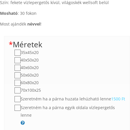
Szín: fekete vízlepergetős kívül, világoskék wellsoft belül
Mosható
: 30 fokon
Most ajándék
névvel
!
*
Méretek
35x45x20
40x50x20
40x60x20
50x60x20
60x80x20
70x100x25
Szeretném ha a párna huzata lehúzható lenne
1500
Ft
Szeretném ha a párna egyik oldala vízlepergetős
lenne