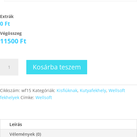
Extrák
0 Ft
Végösszeg
11500
Ft
Wellsoft
Kosárba teszem
fekhely
15
mennyiség
Cikkszám:
wf15
Kategóriák:
Kisfiúknak
,
Kutyafekhely
,
Wellsoft
fekhelyek
Címke:
Wellsoft
Leírás
Vélemények (0)