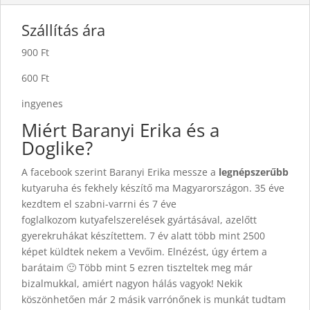
Szállítás ára
900 Ft
600 Ft
ingyenes
Miért Baranyi Erika és a
Doglike?
A facebook szerint Baranyi Erika messze a
legnépszerűbb
kutyaruha és fekhely készítő ma Magyarországon. 35 éve
kezdtem el szabni-varrni és 7 éve
foglalkozom kutyafelszerelések gyártásával, azelőtt
gyerekruhákat készítettem. 7 év alatt több mint 2500
képet küldtek nekem a Vevőim. Elnézést, úgy értem a
barátaim 🙂 Több mint 5 ezren tiszteltek meg már
bizalmukkal, amiért nagyon hálás vagyok! Nekik
köszönhetően már 2 másik varrónőnek is munkát tudtam