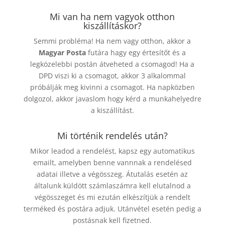
Mi van ha nem vagyok otthon
kiszállításkor?
Semmi probléma! Ha nem vagy otthon, akkor a
Magyar Posta
futára hagy egy értesítőt és a
legközelebbi postán átveheted a csomagod! Ha a
DPD viszi ki a csomagot, akkor 3 alkalommal
próbálják meg kivinni a csomagot. Ha napközben
dolgozol, akkor javaslom hogy kérd a munkahelyedre
a kiszállítást.
Mi történik rendelés után?
Mikor leadod a rendelést, kapsz egy automatikus
emailt, amelyben benne vannnak a rendelésed
adatai illetve a végösszeg. Átutalás esetén az
általunk küldött számlaszámra kell elutalnod a
végösszeget és mi ezután elkészítjük a rendelt
terméked és postára adjuk. Utánvétel esetén pedig a
postásnak kell fizetned.