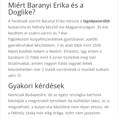
Miért Baranyi Erika és a
Doglike?
A facebook szerint Baranyi Erika messze a
legnépszerűbb
kutyaruha és fekhely készítő ma Magyarországon. 35 éve
kezdtem el szabni-varrni és 7 éve
foglalkozom kutyafelszerelések gyártásával, azelőtt
gyerekruhákat készítettem. 7 év alatt több mint 2500
képet küldtek nekem a Vevőim. Elnézést, úgy értem a
barátaim 🙂 Több mint 5 ezren tiszteltek meg már
bizalmukkal, amiért nagyon hálás vagyok! Nekik
köszönhetően már 2 másik varrónőnek is munkát tudtam
adni 🙂
Gyakori kérdések
Nemcsak Budapestre, de az egész országba bárhová
kiküldjük a megrendelt terméket! Ha külföldön laksz, az is
megoldható, a kutyaruha kiküldése nem olyan vészes, de
a fekhely, táska már elég drága, ezért nem javaslom.