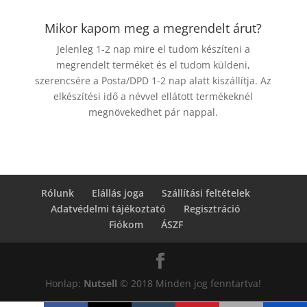
Mikor kapom meg a megrendelt árut?
Jelenleg 1-2 nap mire el tudom készíteni a
megrendelt terméket és el tudom küldeni,
szerencsére a Posta/DPD 1-2 nap alatt kiszállítja. Az
elkészítési idő a névvel ellátott termékeknél
megnövekedhet pár nappal.
Rólunk
Elállás joga
Szállítási feltételek
Adatvédelmi tájékoztató
Regisztráció
Fiókom
ÁSZF
Honlap:
Nutsell
© 2018 Minden jog fenntartva!