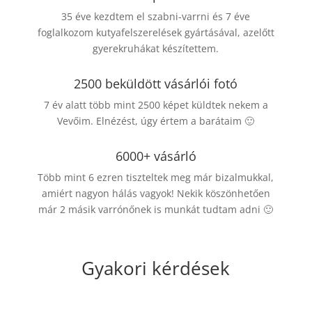
35 éve kezdtem el szabni-varrni és 7 éve
foglalkozom kutyafelszerelések gyártásával, azelőtt
gyerekruhákat készítettem.
2500 beküldött vásárlói fotó
7 év alatt több mint 2500 képet küldtek nekem a
Vevőim. Elnézést, úgy értem a barátaim 🙂
6000+ vásárló
Több mint 6 ezren tiszteltek meg már bizalmukkal,
amiért nagyon hálás vagyok! Nekik köszönhetően
már 2 másik varrónőnek is munkát tudtam adni 🙂
Gyakori kérdések