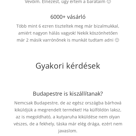
Vevőim. Elnézést, úgy értem a barátaim 🙂
6000+ vásárló
Több mint 6 ezren tiszteltek meg már bizalmukkal,
amiért nagyon hálás vagyok! Nekik köszönhetően
már 2 másik varrónőnek is munkát tudtam adni 🙂
Gyakori kérdések
Budapestre is kiszállítanak?
Nemcsak Budapestre, de az egész országba bárhová
kiküldjük a megrendelt terméket! Ha külföldön laksz,
az is megoldható, a kutyaruha kiküldése nem olyan
vészes, de a fekhely, táska már elég drága, ezért nem
javaslom.