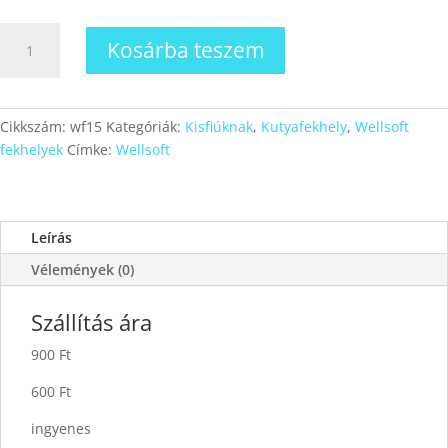
Wellsoft
Kosárba teszem
fekhely
15
mennyiség
Cikkszám:
wf15
Kategóriák:
Kisfiúknak
,
Kutyafekhely
,
Wellsoft
fekhelyek
Címke:
Wellsoft
Leírás
Vélemények (0)
Szállítás ára
900 Ft
600 Ft
ingyenes