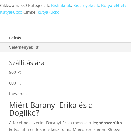
Cikkszám:
kk9
Kategóriák:
Kisfiúknak
,
Kislányoknak
,
Kutyafekhely
,
Kutyakuckó
Címke:
kutyakuckó
Leírás
Vélemények (0)
Szállítás ára
900 Ft
600 Ft
ingyenes
Miért Baranyi Erika és a
Doglike?
A facebook szerint Baranyi Erika messze a
legnépszerűbb
kutyaruha és fekhely készítő ma Magyarországon. 35 éve