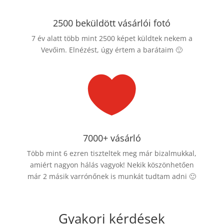
2500 beküldött vásárlói fotó
7 év alatt több mint 2500 képet küldtek nekem a
Vevőim. Elnézést, úgy értem a barátaim 🙂

7000+ vásárló
Több mint 6 ezren tiszteltek meg már bizalmukkal,
amiért nagyon hálás vagyok! Nekik köszönhetően
már 2 másik varrónőnek is munkát tudtam adni 🙂
Gyakori kérdések