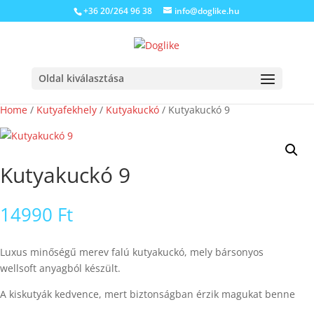
+36 20/264 96 38
info@doglike.hu
Oldal kiválasztása
Home
/
Kutyafekhely
/
Kutyakuckó
/ Kutyakuckó 9
Kutyakuckó 9
14990
Ft
Luxus minőségű merev falú kutyakuckó, mely bársonyos
wellsoft anyagból készült.
A kiskutyák kedvence, mert biztonságban érzik magukat benne