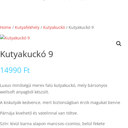
Home
/
Kutyafekhely
/
Kutyakuckó
/ Kutyakuckó 9
Kutyakuckó 9
14990
Ft
Luxus minőségű merev falú kutyakuckó, mely bársonyos
wellsoft anyagból készült.
A kiskutyák kedvence, mert biztonságban érzik magukat benne
Párnája kivehető és vatelinnal van töltve.
Szín: kívül barna alapon mancsos-csontos, belül fekete