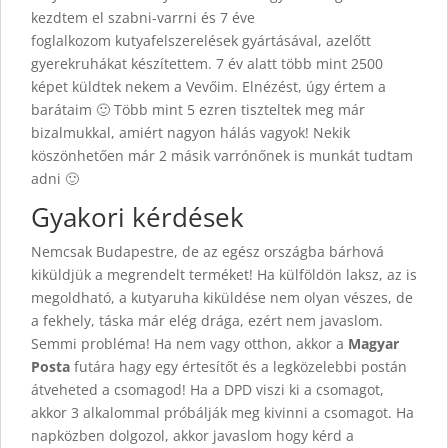
kezdtem el szabni-varrni és 7 éve
foglalkozom kutyafelszerelések gyártásával, azelőtt
gyerekruhákat készítettem. 7 év alatt több mint 2500
képet küldtek nekem a Vevőim. Elnézést, úgy értem a
barátaim 🙂 Több mint 5 ezren tiszteltek meg már
bizalmukkal, amiért nagyon hálás vagyok! Nekik
köszönhetően már 2 másik varrónőnek is munkát tudtam
adni 🙂
Gyakori kérdések
Nemcsak Budapestre, de az egész országba bárhová
kiküldjük a megrendelt terméket! Ha külföldön laksz, az is
megoldható, a kutyaruha kiküldése nem olyan vészes, de
a fekhely, táska már elég drága, ezért nem javaslom.
Semmi probléma! Ha nem vagy otthon, akkor a
Magyar
Posta
futára hagy egy értesítőt és a legközelebbi postán
átveheted a csomagod! Ha a DPD viszi ki a csomagot,
akkor 3 alkalommal próbálják meg kivinni a csomagot. Ha
napközben dolgozol, akkor javaslom hogy kérd a