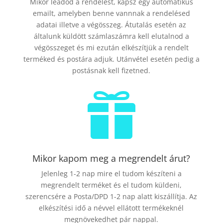
Mikor leadod a rendelést, kapsz egy automatikus
emailt, amelyben benne vannnak a rendelésed
adatai illetve a végösszeg. Átutalás esetén az
általunk küldött számlaszámra kell elutalnod a
végösszeget és mi ezután elkészítjük a rendelt
terméked és postára adjuk. Utánvétel esetén pedig a
postásnak kell fizetned.

Mikor kapom meg a megrendelt árut?
Jelenleg 1-2 nap mire el tudom készíteni a
megrendelt terméket és el tudom küldeni,
szerencsére a Posta/DPD 1-2 nap alatt kiszállítja. Az
elkészítési idő a névvel ellátott termékeknél
megnövekedhet pár nappal.