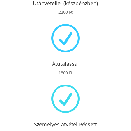
Utánvétellel (készpénzben)
2200 Ft
R
Átutalással
1800 Ft
R
Személyes átvétel Pécsett