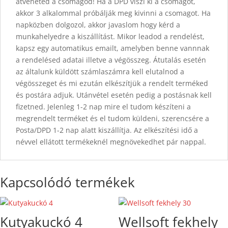
átveheted a csomagod! Ha a DPD viszi ki a csomagot,
akkor 3 alkalommal próbálják meg kivinni a csomagot. Ha
napközben dolgozol, akkor javaslom hogy kérd a
munkahelyedre a kiszállítást. Mikor leadod a rendelést,
kapsz egy automatikus emailt, amelyben benne vannnak
a rendelésed adatai illetve a végösszeg. Átutalás esetén
az általunk küldött számlaszámra kell elutalnod a
végösszeget és mi ezután elkészítjük a rendelt terméked
és postára adjuk. Utánvétel esetén pedig a postásnak kell
fizetned. Jelenleg 1-2 nap mire el tudom készíteni a
megrendelt terméket és el tudom küldeni, szerencsére a
Posta/DPD 1-2 nap alatt kiszállítja. Az elkészítési idő a
névvel ellátott termékeknél megnövekedhet pár nappal.
Kapcsolódó termékek
Kutyakuckó 4
Wellsoft fekhely