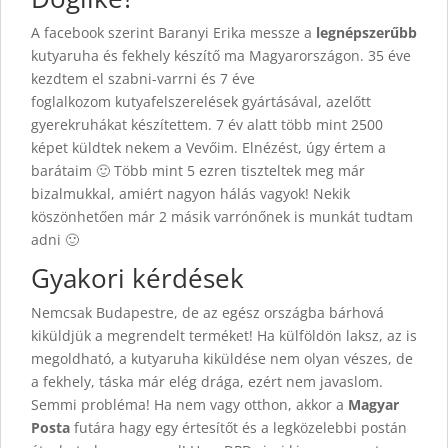
A facebook szerint Baranyi Erika messze a
legnépszerűbb
kutyaruha és fekhely készítő ma Magyarországon. 35 éve
kezdtem el szabni-varrni és 7 éve
foglalkozom kutyafelszerelések gyártásával, azelőtt
gyerekruhákat készítettem. 7 év alatt több mint 2500
képet küldtek nekem a Vevőim. Elnézést, úgy értem a
barátaim 🙂 Több mint 5 ezren tiszteltek meg már
bizalmukkal, amiért nagyon hálás vagyok! Nekik
köszönhetően már 2 másik varrónőnek is munkát tudtam
adni 🙂
Gyakori kérdések
Nemcsak Budapestre, de az egész országba bárhová
kiküldjük a megrendelt terméket! Ha külföldön laksz, az is
megoldható, a kutyaruha kiküldése nem olyan vészes, de
a fekhely, táska már elég drága, ezért nem javaslom.
Semmi probléma! Ha nem vagy otthon, akkor a
Magyar
Posta
futára hagy egy értesítőt és a legközelebbi postán