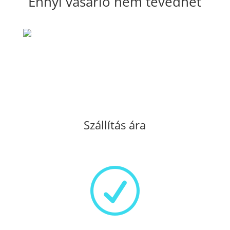
Ennyi vásárló nem tévedhet
Szállítás ára
R