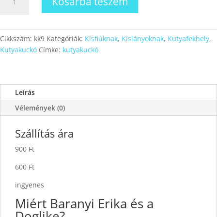
Kosárba teszem
9
mennyiség
Cikkszám:
kk9
Kategóriák:
Kisfiúknak
,
Kislányoknak
,
Kutyafekhely
,
Kutyakuckó
Címke:
kutyakuckó
Leírás
Vélemények (0)
Szállítás ára
900 Ft
600 Ft
ingyenes
Miért Baranyi Erika és a
Doglike?