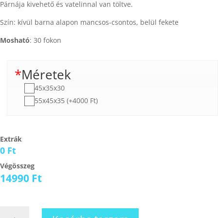
Párnája kivehető és vatelinnal van töltve.
Szín: kívül barna alapon mancsos-csontos, belül fekete
Mosható
: 30 fokon
*
Méretek
45x35x30
55x45x35 (+4000 Ft)
Extrák
0 Ft
Végösszeg
14990
Ft
Kutyakuckó