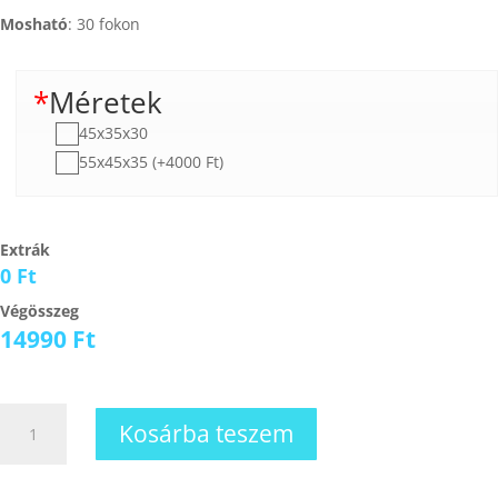
Mosható
: 30 fokon
*
Méretek
45x35x30
55x45x35 (+4000 Ft)
Extrák
0 Ft
Végösszeg
14990
Ft
Kutyakuckó
Kosárba teszem
9
mennyiség