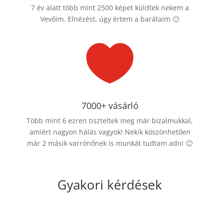
7 év alatt több mint 2500 képet küldtek nekem a
Vevőim. Elnézést, úgy értem a barátaim 🙂

7000+ vásárló
Több mint 6 ezren tiszteltek meg már bizalmukkal,
amiért nagyon hálás vagyok! Nekik köszönhetően
már 2 másik varrónőnek is munkát tudtam adni 🙂
Gyakori kérdések