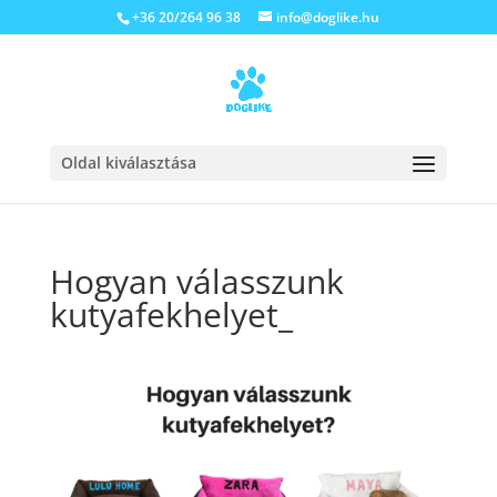
+36 20/264 96 38
info@doglike.hu
Oldal kiválasztása
Hogyan válasszunk
kutyafekhelyet_