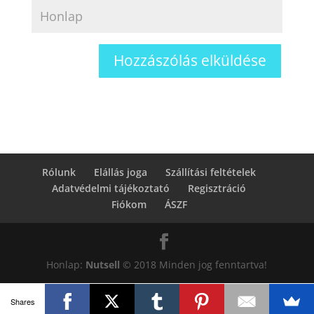
Rólunk
Elállás joga
Szállítási feltételek
Adatvédelmi tájékoztató
Regisztráció
Fiókom
ÁSZF
Honlap:
Nutsell
© 2018 Minden jog fenntartva!
Shares