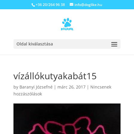
+36 20/264 96 38
info@doglike.hu
Oldal kiválasztása
vízállókutyakabát15
by
Baranyi Józsefné
|
márc 26, 2017
|
Nincsenek
hozzászólások