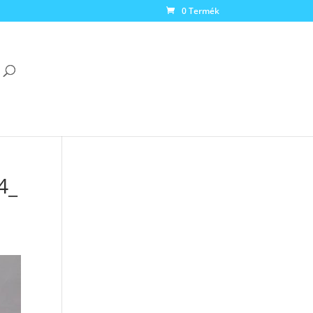
0 Termék
4_