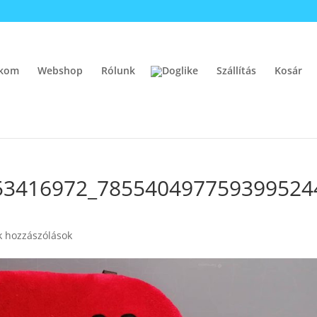
ókom
Webshop
Rólunk
Szállítás
Kosár
53416972_785540497759399524
 hozzászólások