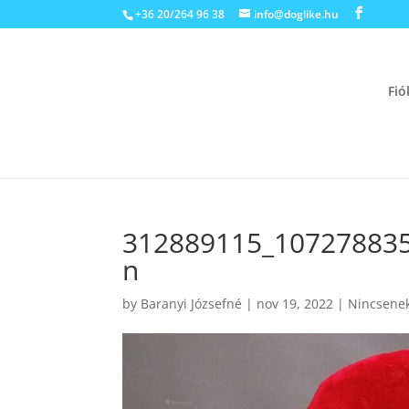
+36 20/264 96 38
info@doglike.hu
Fi
312889115_10727883
n
by
Baranyi Józsefné
|
nov 19, 2022
|
Nincsenek