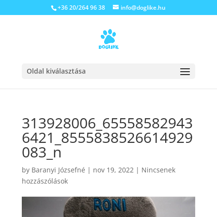
+36 20/264 96 38
info@doglike.hu
Oldal kiválasztása
313928006_65558582943
6421_8555838526614929
083_n
by
Baranyi Józsefné
|
nov 19, 2022
|
Nincsenek
hozzászólások