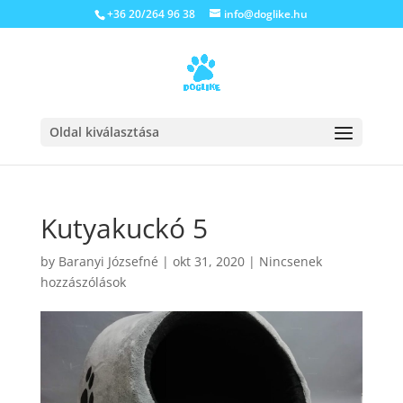
+36 20/264 96 38
info@doglike.hu
Oldal kiválasztása
Kutyakuckó 5
by
Baranyi Józsefné
|
okt 31, 2020
|
Nincsenek
hozzászólások