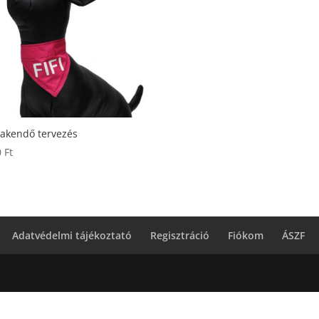
akendő tervezés
0
Ft
Adatvédelmi tájékoztató
Regisztráció
Fiókom
ÁSZF
!