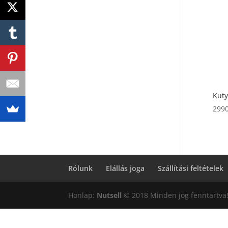
Kuty
299
Rólunk
Elállás joga
Szállítási feltételek
Honlap:
Nutsell
© 2018 Minden jog fenntartva