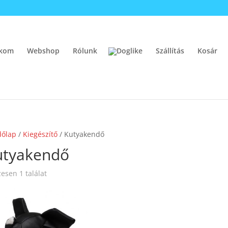
ókom
Webshop
Rólunk
Szállítás
Kosár
dőlap
/
Kiegészítő
/ Kutyakendő
utyakendő
esen 1 találat