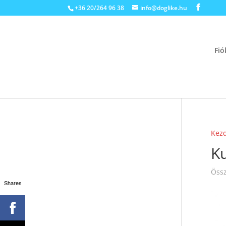
+36 20/264 96 38
info@doglike.hu
Fi
Kez
K
Össz
Shares